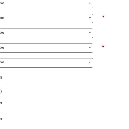
abe
*
abe
abe
*
abe
abe
n
n)
n
n