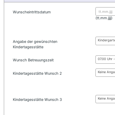
Wunscheintrittsdatum
Datum for
(
tt.mm.jjjj)
Kindergart
Angabe der gewünschten
Kindertagesstätte
07.00 Uhr 
Wunsch Betreuungszeit
Keine Ang
Kindertagesstätte Wunsch 2
Keine Ang
Kindertagesstätte Wunsch 3