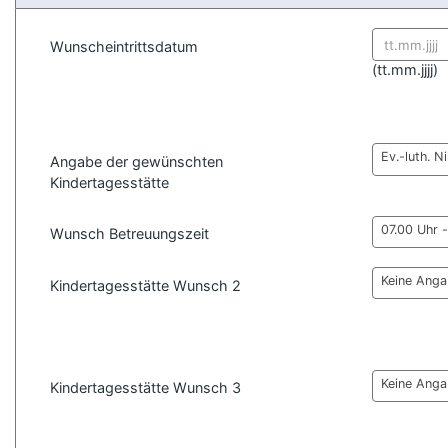
Wunscheintrittsdatum
Datum for
(
tt.mm.jjjj)
Ev.-luth. N
Angabe der gewünschten
Kindertagesstätte
07.00 Uhr 
Wunsch Betreuungszeit
Keine Ang
Kindertagesstätte Wunsch 2
Keine Ang
Kindertagesstätte Wunsch 3