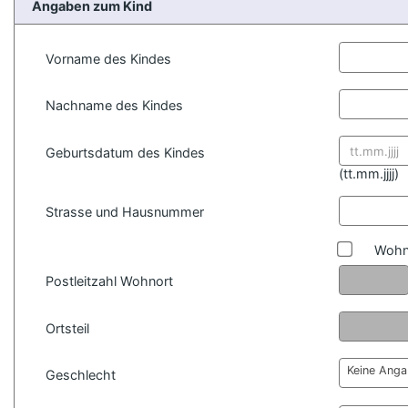
Angaben zum Kind
Vorname des Kindes
Nachname des Kindes
Geburtsdatum des Kindes
Datum for
(
tt.mm.jjjj)
Strasse und Hausnummer
Wohn
Postleitzahl Wohnort
Ortsteil
Keine Ang
Geschlecht