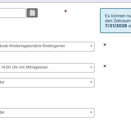
*
Es können nu
mat:
den Zeitrau
7/31/2028
a
*
ikolai-Kindertagesstätte Kindergarten
*
- 14.00 Uhr mit Mittagessen
abe
abe