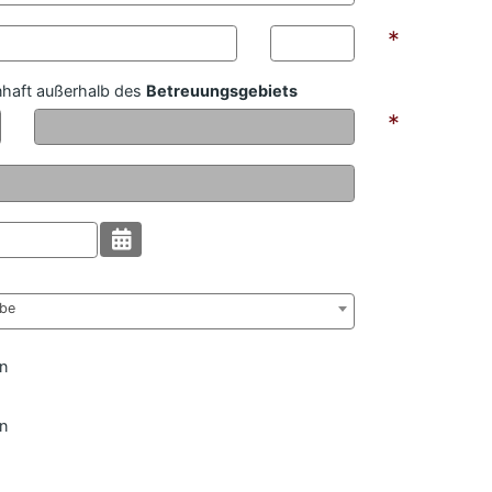
*
haft außerhalb des
Betreuungsgebiets
*
mat:
abe
n
n