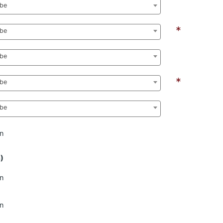
abe
*
abe
abe
*
abe
abe
n
n)
n
n