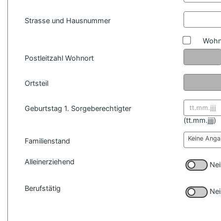
Strasse und Hausnummer
Wohn
Postleitzahl Wohnort
Ortsteil
Geburtstag 1. Sorgeberechtigter
Datum for
(
tt.mm.jjjj)
Keine Ang
Familienstand
Alleinerziehend
Nei
Berufstätig
Nei