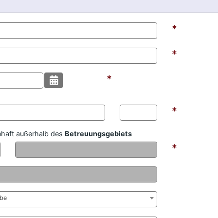
*
*
*
mat:
*
haft außerhalb des
Betreuungsgebiets
*
abe