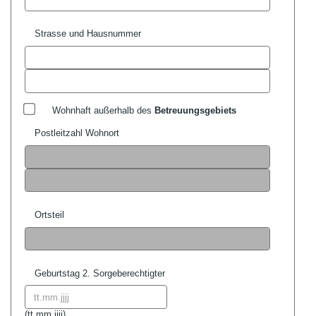
Strasse und Hausnummer
Wohnhaft außerhalb des
Betreuungsgebiets
Postleitzahl Wohnort
Ortsteil
Geburtstag 2. Sorgeberechtigter
Datum format:
(
tt.mm.jjjj)