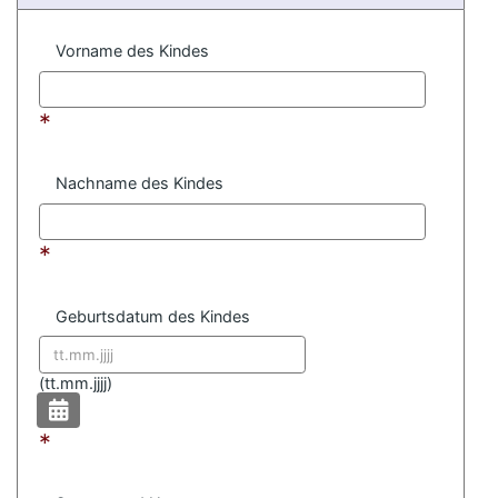
Vorname des Kindes
*
Nachname des Kindes
*
Geburtsdatum des Kindes
Datum format:
(
tt.mm.jjjj)
*