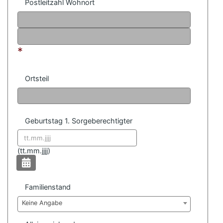
Postleitzahl Wohnort
*
Ortsteil
Geburtstag 1. Sorgeberechtigter
Datum format:
(
tt.mm.jjjj)
Familienstand
Keine Angabe