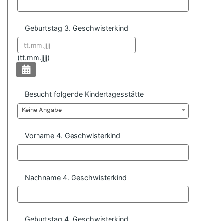
Geburtstag 3. Geschwisterkind
Datum format:
(
tt.mm.jjjj)
Besucht folgende Kindertagesstätte
Keine Angabe
Vorname 4. Geschwisterkind
Nachname 4. Geschwisterkind
Geburtstag 4. Geschwisterkind