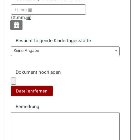
Datum format:
(
tt.mm.jjjj)
Besucht folgende Kindertagesstätte
Keine Angabe
Dokument hochladen
Datei entfernen
Bemerkung