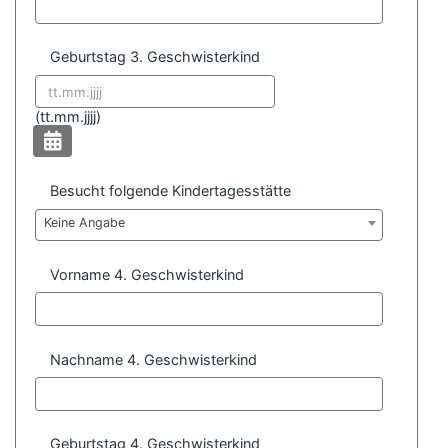
Geburtstag 3. Geschwisterkind
Datum format:
(
tt.mm.jjjj)
Besucht folgende Kindertagesstätte
Keine Angabe
Vorname 4. Geschwisterkind
Nachname 4. Geschwisterkind
Geburtstag 4. Geschwisterkind