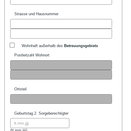
Strasse und Hausnummer
Wohnhaft außerhalb des
Betreuungsgebiets
Postleitzahl Wohnort
Ortsteil
Geburtstag 2. Sorgeberechtigter
Datum format:
(
tt.mm.jjjj)