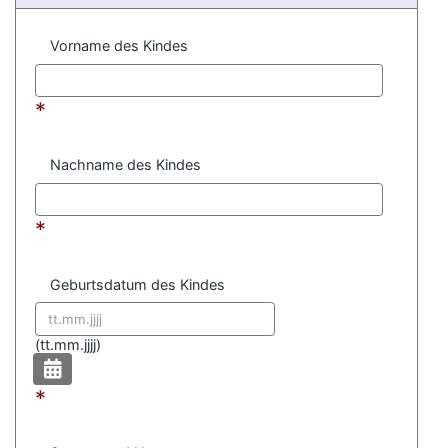
Vorname des Kindes
*
Nachname des Kindes
*
Geburtsdatum des Kindes
Datum format:
(
tt.mm.jjjj)
*