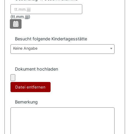
Datum format:
(
tt.mm.jjjj)
Besucht folgende Kindertagesstätte
Keine Angabe
Dokument hochladen
Datei entfernen
Bemerkung