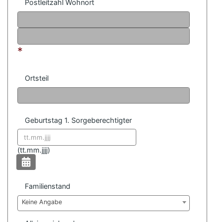
Postleitzahl Wohnort
*
Ortsteil
Geburtstag 1. Sorgeberechtigter
Datum format:
(
tt.mm.jjjj)
Familienstand
Keine Angabe